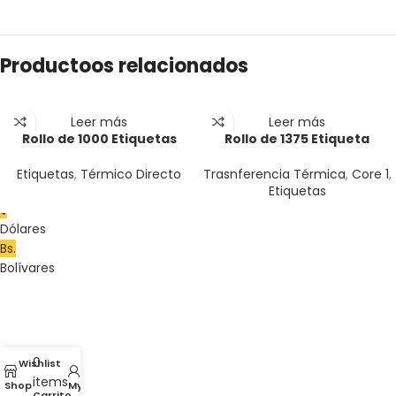
Productoos relacionados
Leer más
Leer más
Rollo de 1000 Etiquetas
Rollo de 1375 Etiqueta
Tèrmico Directo 5,7 cm
Transferencia Térmica 10
diametro amarillas Core 1
cm x 5 cm 4 x 2 Core1
Etiquetas
,
Térmico Directo
Trasnferencia Térmica
,
Core 1
,
Etiquetas
$
Dólares
Bs.
Bolívares
0
Wishlist
items
Shop
My account
Carrito