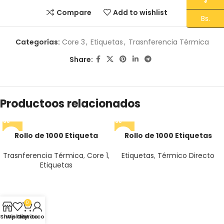
$
Compare
Add to wishlist
Bs.
Categorías:
Core 3
,
Etiquetas
,
Trasnferencia Térmica
Share:
Productoos relacionados
Rollo de 1000 Etiqueta
Rollo de 1000 Etiquetas
Transferencia Térmica 10
Tèrmico Directo 5,7 cm
cm x 7.5 cm 4 x 3 Core1
diametro amarillas Core 1
Trasnferencia Térmica
,
Core 1
,
Etiquetas
,
Térmico Directo
Etiquetas
0
Shop
Wishlist
Carrito
My account