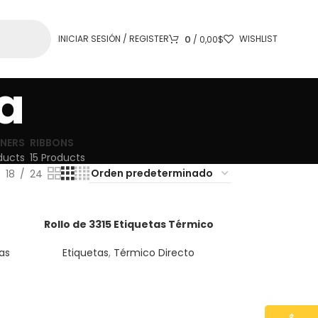
0
INICIAR SESIÓN / REGISTER
WISHLIST
/
0,00
$
a
NERS
RIBBONS
ducts
15 Products
18
24
Rollo de 3315 Etiquetas Térmico
LEER MÁS
0
Directo 5,7 cm x 1,9 cm Core1
as
Etiquetas
,
Térmico Directo