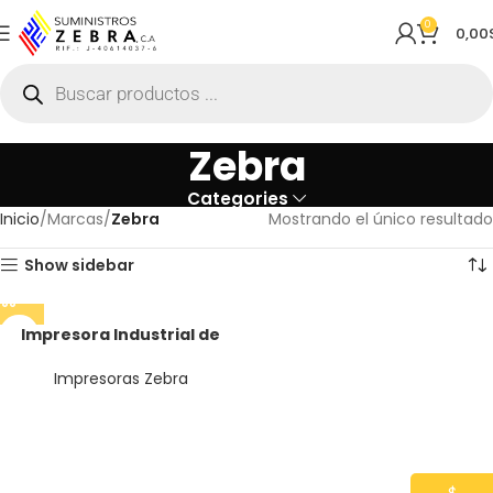
0
0,00
Zebra
Categories
Inicio
Marcas
Zebra
Mostrando el único resultado
Show sidebar
Impresora Industrial de
Etiquetas Zebra ZT-411 203
DPI
Impresoras Zebra